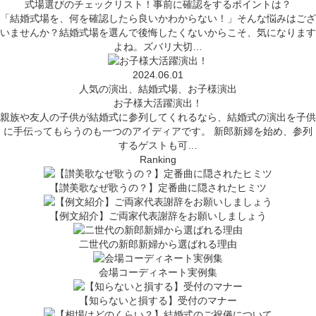
式場選びのチェックリスト！事前に確認をするポイントは？
「結婚式場を、何を確認したら良いかわからない！」そんな悩みはござ
いませんか？結婚式場を選んで後悔したくないからこそ、気になります
よね。ズバリ大切…
2024.06.01
人気の演出、結婚式場、お子様演出
お子様大活躍演出！
親族や友人の子供が結婚式に参列してくれるなら、結婚式の演出を子供
に手伝ってもらうのも一つのアイディアです。 新郎新婦を始め、参列
するゲストも可…
Ranking
【讃美歌なぜ歌うの？】定番曲に隠されたヒミツ
【例文紹介】ご両家代表謝辞をお願いしましょう
二世代の新郎新婦から選ばれる理由
会場コーディネート実例集
【知らないと損する】受付のマナー