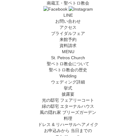
南蔵王・聖ペトロ教会
LINE
お問い合わせ
アクセス
ブライダルフェア
来館予約
資料請求
MENU
St. Petros Church
聖ペトロ教会について
聖ペトロ教会の歴史
Wedding
ウェディング詳細
挙式
披露宴
光の邸宅 フェアリーコート
緑の邸宅 エターナルハウス
風の隠れ家 ブリーズガーデン
料理
ドレス & リハーサルヘアメイク
お申込みから
当日までの