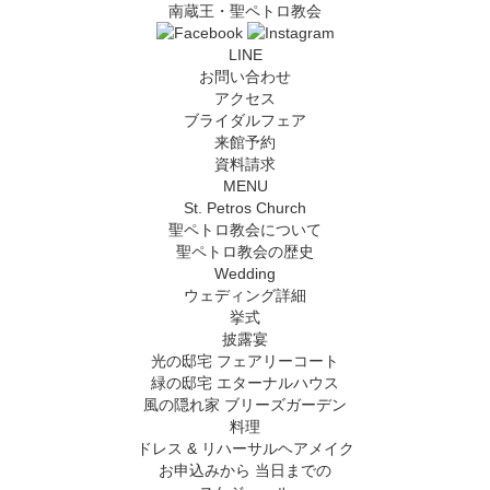
南蔵王・聖ペトロ教会
LINE
お問い合わせ
アクセス
ブライダルフェア
来館予約
資料請求
MENU
St. Petros Church
聖ペトロ教会について
聖ペトロ教会の歴史
Wedding
ウェディング詳細
挙式
披露宴
光の邸宅 フェアリーコート
緑の邸宅 エターナルハウス
風の隠れ家 ブリーズガーデン
料理
ドレス & リハーサルヘアメイク
お申込みから
当日までの