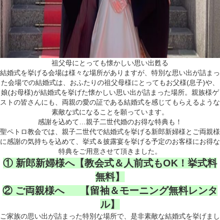
祖父母にとっても懐かしい思い出甦る
結婚式を挙げる会場は様々な場所がありますが、特別な思い出が詰まっ
た会場での結婚式は、おふたりの祖父母様にとってもお父様(息子)や、
娘(お母様)が結婚式を挙げた懐かしい思い出が詰まった場所。親族様ゲ
ストの皆さんにも、両親の愛の証である結婚式を感じてもらえるような
素敵な式になることを願っています。
感謝を込めて…親子二世代婚のお得な特典も！
聖ペトロ教会では、親子二世代で結婚式を挙げる新郎新婦様とご両親様
に感謝の気持ちを込めて、挙式＆披露宴を挙げる予定のお客様にお得な
特典をご用意させて頂きました。
① 新郎新婦様へ【教会式＆人前式もOK！挙式料
無料】
② ご両親様へ 【留袖＆モーニング無料レンタ
ル】
ご家族の思い出が詰まった特別な場所で、是非素敵な結婚式を挙げまし