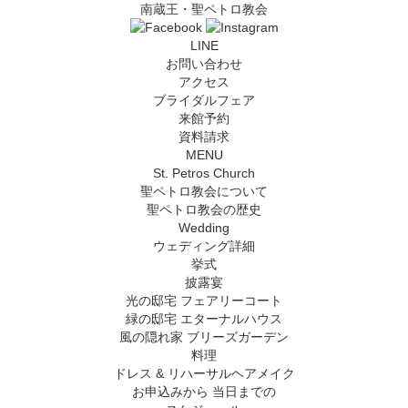
南蔵王・聖ペトロ教会
LINE
お問い合わせ
アクセス
ブライダルフェア
来館予約
資料請求
MENU
St. Petros Church
聖ペトロ教会について
聖ペトロ教会の歴史
Wedding
ウェディング詳細
挙式
披露宴
光の邸宅 フェアリーコート
緑の邸宅 エターナルハウス
風の隠れ家 ブリーズガーデン
料理
ドレス & リハーサルヘアメイク
お申込みから
当日までの