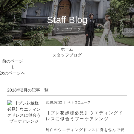
Staff Blog
スタッフブログ
ホーム
スタッフブログ
前
のページ
1
次
のページ
へ
2018年2月の記事一覧
2018.02.22
ペトロニュース
【プレ花嫁様必見】ウエディングド
レスに似合うブーケアレンジ
純白のウエディングドレスに身を包んで愛