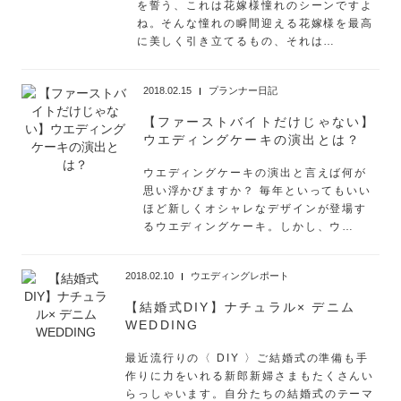
を誓う、これは花嫁様憧れのシーンですよ
ね。そんな憧れの瞬間迎える花嫁様を最高
に美しく引き立てるもの、それは…
2018.02.15
プランナー日記
【ファーストバイトだけじゃない】
ウエディングケーキの演出とは？
ウエディングケーキの演出と言えば何が
思い浮かびますか？ 毎年といってもいい
ほど新しくオシャレなデザインが登場す
るウエディングケーキ。しかし、ウ…
2018.02.10
ウエディングレポート
【結婚式DIY】ナチュラル× デニム
WEDDING
最近流行りの〈 DIY 〉ご結婚式の準備も手
作りに力をいれる新郎新婦さまもたくさんい
らっしゃいます。自分たちの結婚式のテーマ