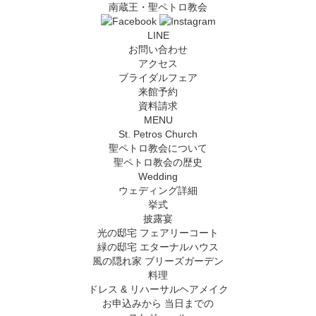
南蔵王・聖ペトロ教会
LINE
お問い合わせ
アクセス
ブライダルフェア
来館予約
資料請求
MENU
St. Petros Church
聖ペトロ教会について
聖ペトロ教会の歴史
Wedding
ウェディング詳細
挙式
披露宴
光の邸宅 フェアリーコート
緑の邸宅 エターナルハウス
風の隠れ家 ブリーズガーデン
料理
ドレス & リハーサルヘアメイク
お申込みから
当日までの