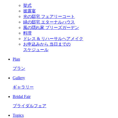
挙式
披露宴
光の邸宅 フェアリーコート
緑の邸宅 エターナルハウス
風の隠れ家 ブリーズガーデン
料理
ドレス & リハーサルヘアメイク
お申込みから
当日までの
スケジュール
Plan
プラン
Gallery
ギャラリー
Bridal Fair
ブライダルフェア
Topics