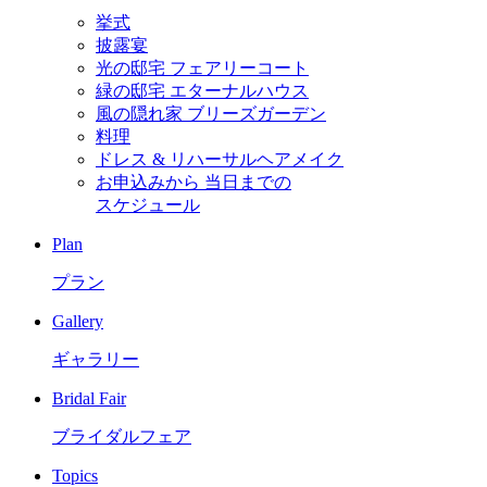
挙式
披露宴
光の邸宅 フェアリーコート
緑の邸宅 エターナルハウス
風の隠れ家 ブリーズガーデン
料理
ドレス & リハーサルヘアメイク
お申込みから
当日までの
スケジュール
Plan
プラン
Gallery
ギャラリー
Bridal Fair
ブライダルフェア
Topics