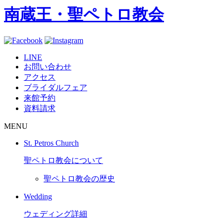
南蔵王・聖ペトロ教会
LINE
お問い合わせ
アクセス
ブライダルフェア
来館予約
資料請求
MENU
St. Petros Church
聖ペトロ教会について
聖ペトロ教会の歴史
Wedding
ウェディング詳細