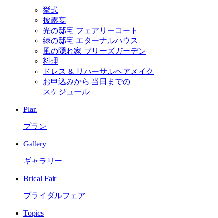
挙式
披露宴
光の邸宅 フェアリーコート
緑の邸宅 エターナルハウス
風の隠れ家 ブリーズガーデン
料理
ドレス & リハーサルヘアメイク
お申込みから
当日までの
スケジュール
Plan
プラン
Gallery
ギャラリー
Bridal Fair
ブライダルフェア
Topics