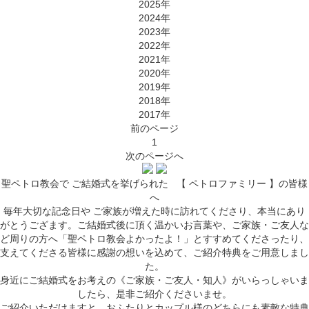
2025年
2024年
2023年
2022年
2021年
2020年
2019年
2018年
2017年
前
のページ
1
次
のページ
へ
聖ペトロ教会で ご結婚式を挙げられた
【 ペトロファミリー 】の皆様
へ
毎年大切な記念日や ご家族が増えた時に訪れてくださり、本当にあり
がとうござます。ご結婚式後に頂く温かいお言葉や、ご家族・ご友人な
ど周りの方へ「聖ペトロ教会よかったよ！」とすすめてくださったり、
支えてくださる皆様に感謝の想いを込めて、ご紹介特典をご用意しまし
た。
身近にご結婚式をお考えの《ご家族・ご友人・知人》がいらっしゃいま
したら、是非ご紹介くださいませ。
ご紹介いただけますと、おふたりとカップル様のどちらにも素敵な特典