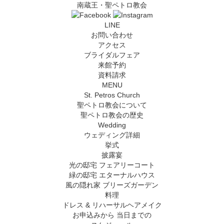
南蔵王・聖ペトロ教会
LINE
お問い合わせ
アクセス
ブライダルフェア
来館予約
資料請求
MENU
St. Petros Church
聖ペトロ教会について
聖ペトロ教会の歴史
Wedding
ウェディング詳細
挙式
披露宴
光の邸宅 フェアリーコート
緑の邸宅 エターナルハウス
風の隠れ家 ブリーズガーデン
料理
ドレス & リハーサルヘアメイク
お申込みから
当日までの