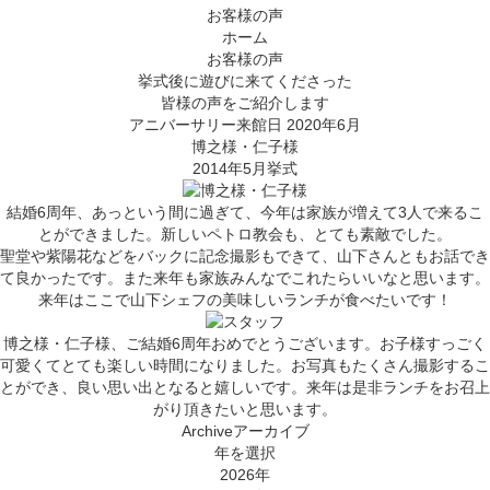
お客様の声
ホーム
お客様の声
挙式後に遊びに来てくださった
皆様の声をご紹介します
アニバーサリー来館日 2020年6月
博之様・仁子様
2014年5月挙式
結婚6周年、あっという間に過ぎて、今年は家族が増えて3人で来るこ
とができました。新しいペトロ教会も、とても素敵でした。
聖堂や紫陽花などをバックに記念撮影もできて、山下さんともお話でき
て良かったです。また来年も家族みんなでこれたらいいなと思います。
来年はここで山下シェフの美味しいランチが食べたいです！
博之様・仁子様、ご結婚6周年おめでとうございます。お子様すっごく
可愛くてとても楽しい時間になりました。お写真もたくさん撮影するこ
とができ、良い思い出となると嬉しいです。来年は是非ランチをお召上
がり頂きたいと思います。
Archive
アーカイブ
年を選択
2026年