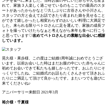
ンチを食べに来ました。当時お腹の中にいた赤ちゃんも産ま
れて、家族３人楽しく過ごせているのもここでの最高のスタ
ートがあったからかなと♡久しぶりに古谷さんや小川さん、
スタッフの方と会えてお話できたり産まれた娘を見せること
ができて嬉しかったし相変わらずのおいしい料理に大満足で
した。来られる限りペトロさんに足を運んで、家族の成長フ
ォトを撮っていけたらなぁと考えながら来年も食べに行こう
と思っています♡
改めてペトロさんとの素敵な出会いに感謝
しています。
晃久様・果歩様、この度はご結婚1周年誠におめでとうござ
います。以前お会いした時はまだお腹の中にいた赤ちゃんに
初めてお会いできて私たちも嬉しかったです。おふたりにそ
っくりでしたね。ご結婚式のお話もたくさんさせて頂きおふ
たりにご満足して頂けて良かったです。またいつでも遊びに
来てくださいね♪
アニバーサリー来館日 2021年3月
裕介様・千夏様