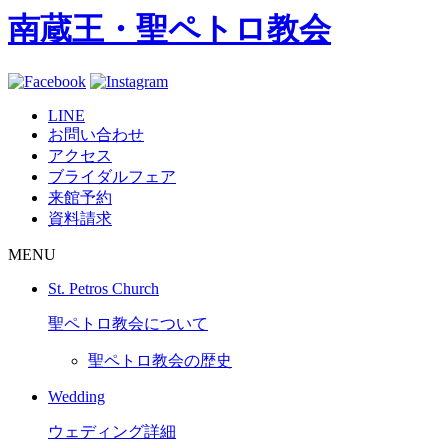
南蔵王・聖ペトロ教会
LINE
お問い合わせ
アクセス
ブライダルフェア
来館予約
資料請求
MENU
St. Petros Church
聖ペトロ教会について
聖ペトロ教会の歴史
Wedding
ウェディング詳細