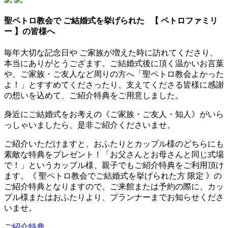
聖ペトロ教会で ご結婚式を挙げられた
【 ペトロファミリ
ー 】の皆様へ
毎年大切な記念日や ご家族が増えた時に訪れてくださり、
本当にありがとうござます。ご結婚式後に頂く温かいお言葉
や、ご家族・ご友人など周りの方へ「聖ペトロ教会よかった
よ！」とすすめてくださったり、支えてくださる皆様に感謝
の想いを込めて、ご紹介特典をご用意しました。
身近にご結婚式をお考えの《ご家族・ご友人・知人》がいら
っしゃいましたら、是非ご紹介くださいませ。
ご紹介いただけますと、おふたりとカップル様のどちらにも
素敵な特典をプレゼント！
「お父さんとお母さんと同じ式場
で！」というカップル様、親子でもご紹介特典をご利用頂け
ます。
《 聖ペトロ教会でご結婚式を挙げられた方 限定 》
の
ご紹介特典となりますので、ご来館または予約の際に、カッ
プル様またはおふたりより、プランナーまでお知らせくださ
いませ。
ご紹介特典