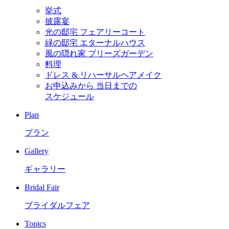
挙式
披露宴
光の邸宅 フェアリーコート
緑の邸宅 エターナルハウス
風の隠れ家 ブリーズガーデン
料理
ドレス & リハーサルヘアメイク
お申込みから
当日までの
スケジュール
Plan
プラン
Gallery
ギャラリー
Bridal Fair
ブライダルフェア
Topics