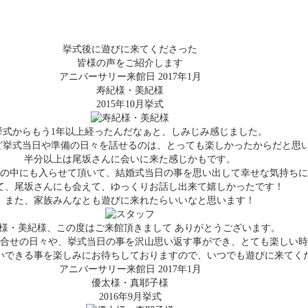
挙式後に遊びに来てくださった
皆様の声をご紹介します
アニバーサリー来館日 2017年1月
寿紀様・美紀様
2015年10月挙式
挙式からもう1年以上経ったんだなぁと、しみじみ感じました。
ど挙式当日や準備の日々を話せるのは、とっても楽しかったからだと思
半分以上は尾坂さんに会いに来た感じかもです。
堂の中にも入らせて頂いて、結婚式当日の事を思い出して幸せな気持ちに
て、尾坂さんにも会えて、ゆっくりお話し出来て嬉しかったです！
また、家族みんなとも遊びに来れたらいいなと思います！
様・美紀様、この度はご来館頂きまして ありがとうございます。
合せの日々や、挙式当日の事を沢山思い返す事ができ、とても楽しい時
いできる事を楽しみにお待ちしておりますので、いつでも遊びに来てく
アニバーサリー来館日 2017年1月
優太様・真耶子様
2016年9月挙式