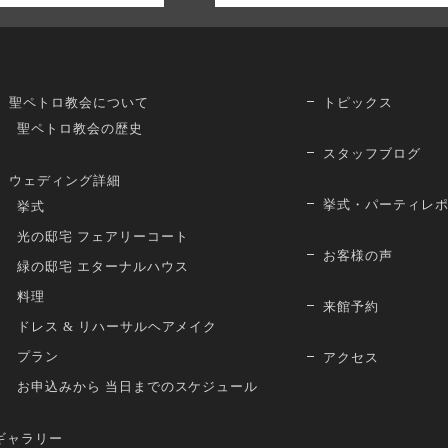
聖ペトロ教会について
トピックス
聖ペトロ教会の歴史
スタッフブログ
ウェディング詳細
挙式・パーティレ
挙式
光の邸宅 フェアリーコート
お客様の声
緑の邸宅 エターナルハウス
料理
来館予約
ドレス & リハーサルヘアメイク
プラン
アクセス
お申込みから 当日までのスケジュール
ギャラリー