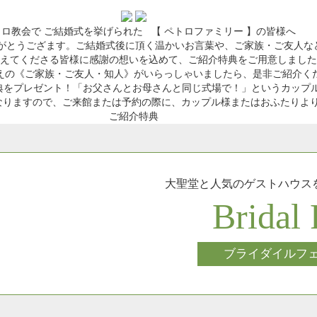
トロ教会で ご結婚式を挙げられた
【 ペトロファミリー 】の皆様へ
りがとうござます。ご結婚式後に頂く温かいお言葉や、ご家族・ご友人な
えてくださる皆様に感謝の想いを込めて、ご紹介特典をご用意しました
えの《ご家族・ご友人・知人》がいらっしゃいましたら、是非ご紹介く
典をプレゼント！
「お父さんとお母さんと同じ式場で！」というカップ
なりますので、ご来館または予約の際に、カップル様またはおふたりよ
ご紹介特典
大聖堂と人気のゲストハウス
Bridal 
ブライダイルフ