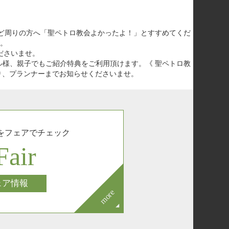
ど周りの方へ「聖ペトロ教会よかったよ！」とすすめてくだ
。
ださいませ。
ル様、親子でもご紹介特典をご利用頂けます。
《 聖ペトロ教
り、プランナーまでお知らせくださいませ。
を
フェアでチェック
Fair
ェア情報
more