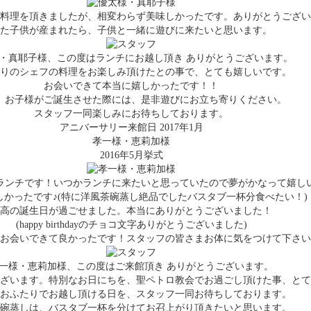
料理を頂きましたが、相変わらず美味しかったです。ありがとうござい
た子供が産まれたら、子供と一緒に遊びに来たいと思います。
・真耶子様、この度はランチにお越し頂き ありがとうございます。
りのシェフの料理をお楽しみ頂けたとの事で、とても嬉しいです。
お会いできて本当に嬉しかったです！！
、お子様がご誕生させた際には、是非遊びにお立ち寄りください。
スタッフ一同楽しみにお待ちしております。
アニバーサリー来館日 2017年1月
孝一様・恵莉加様
2016年5月挙式
ランチです！いつかランチに来たいと思っていたので夢がかなって嬉し
かったです♪(特に洋風茶碗蒸し絶品でしたバスタブ一杯分食べたい！
高の誕生日が過ごせました。本当にありがとうございました！
(happy birthdayのチョコ文字ありがとうございました)
お会いできて良かったです！スタッフの皆さまお体に気をつけて下さい
一様・恵莉加様、この度はご来館頂き ありがとうございます。
ございます。特別なお日にちを、聖ペトロ教会でお過ごし頂けた事、とて
おふたりでお越し頂ける日を、スタッフ一同お待ちしております。
碗蒸しは、バスタブ一杯を分けてお召上がり頂きたいと思います。