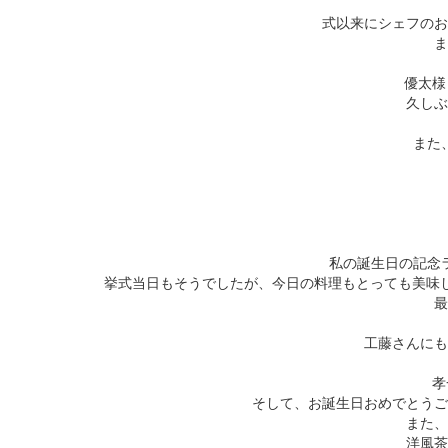
式以来にシェフのお
ま
優太様
久しぶ
また
私の誕生日の記念
挙式当日もそうでしたが、今日の料理もとっても美味し
最
工藤さんにも
孝
そして、お誕生日おめでとう
また、
洋風茶