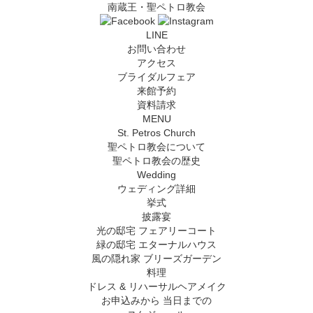
南蔵王・聖ペトロ教会
LINE
お問い合わせ
アクセス
ブライダルフェア
来館予約
資料請求
MENU
St. Petros Church
聖ペトロ教会について
聖ペトロ教会の歴史
Wedding
ウェディング詳細
挙式
披露宴
光の邸宅 フェアリーコート
緑の邸宅 エターナルハウス
風の隠れ家 ブリーズガーデン
料理
ドレス & リハーサルヘアメイク
お申込みから
当日までの