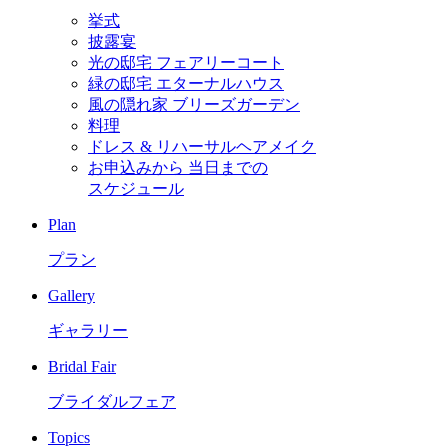
挙式
披露宴
光の邸宅 フェアリーコート
緑の邸宅 エターナルハウス
風の隠れ家 ブリーズガーデン
料理
ドレス & リハーサルヘアメイク
お申込みから
当日までの
スケジュール
Plan
プラン
Gallery
ギャラリー
Bridal Fair
ブライダルフェア
Topics