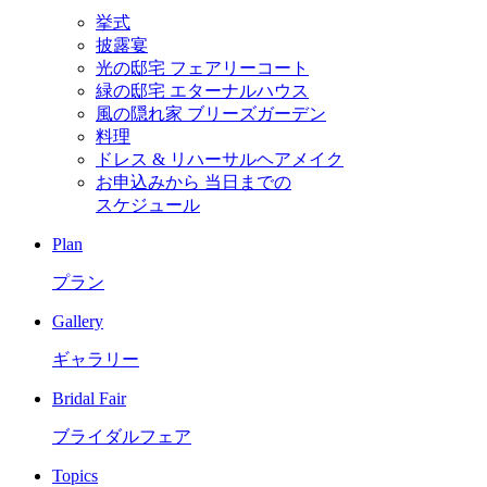
挙式
披露宴
光の邸宅 フェアリーコート
緑の邸宅 エターナルハウス
風の隠れ家 ブリーズガーデン
料理
ドレス & リハーサルヘアメイク
お申込みから
当日までの
スケジュール
Plan
プラン
Gallery
ギャラリー
Bridal Fair
ブライダルフェア
Topics