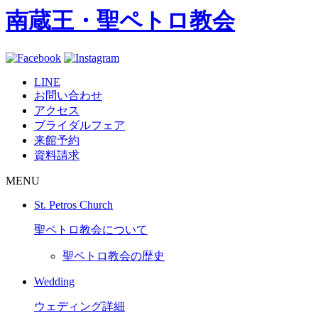
南蔵王・聖ペトロ教会
LINE
お問い合わせ
アクセス
ブライダルフェア
来館予約
資料請求
MENU
St. Petros Church
聖ペトロ教会について
聖ペトロ教会の歴史
Wedding
ウェディング詳細