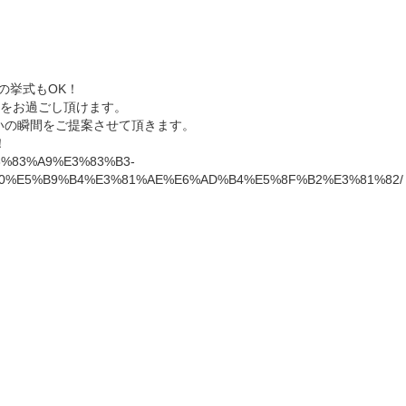
の挙式もOK！
をお過ごし頂けます。
いの瞬間をご提案させて頂きます。
！
%E3%83%A9%E3%83%B3-
0%E5%B9%B4%E3%81%AE%E6%AD%B4%E5%8F%B2%E3%81%82/