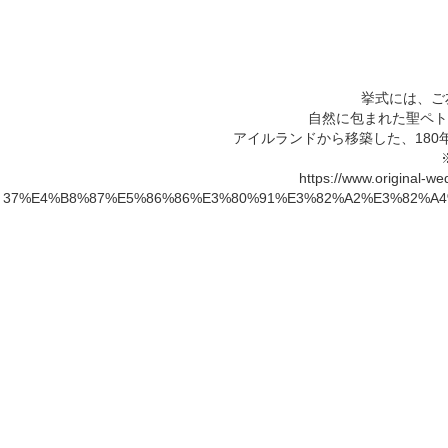
挙式には、ご
自然に包まれた聖ペト
アイルランドから移築した、18
https://www.origin
37%E4%B8%87%E5%86%86%E3%80%91%E3%82%A2%E3%82%A