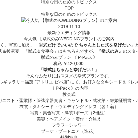
特別な日のためのトピックス
TOP
特別な日のためのトピックス
2019.11.10
最新ウエディング情報
今人気 【挙式のみWEDDINGプラン】のご案内
はなく、写真に加え、「
挙式だけでいいので ちゃんとした式を挙げたい
」
式＆披露宴」「挙式＆食事会」はもちろんですが、
『挙式のみ』
のスタ
挙式のみプラン 《 P-Pack 》
税込 ￥420,000-
「
挙式はちゃんと挙げたい！
」
そんなふたりにおススメの挙式プランです。
ギャラリー福茂 “アトリエ ビバ店” にて、お好きなタキシード＆ド
《 P-Pack 》の内容
教会式
ガニスト・聖歌隊・管弦楽器奏者・キャンドル・式次第・結婚証明書・
衣裳：タキシード・ウエディングドレス（各１着）
写真：集合写真・洋装1ポーズ（2冊組）
美容：ヘアメイク・着付・介添え
フラワーシャワー
ブーケ・ブートニア（造花）
特別特典