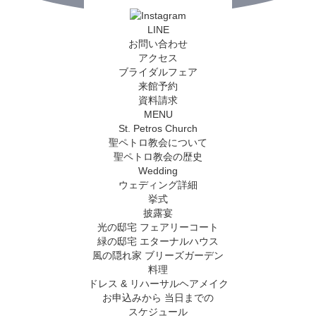
LINE
お問い合わせ
アクセス
ブライダルフェア
来館予約
資料請求
MENU
St. Petros Church
聖ペトロ教会について
聖ペトロ教会の歴史
Wedding
ウェディング詳細
挙式
披露宴
光の邸宅 フェアリーコート
緑の邸宅 エターナルハウス
風の隠れ家 ブリーズガーデン
料理
ドレス & リハーサルヘアメイク
お申込みから
当日までの
スケジュール