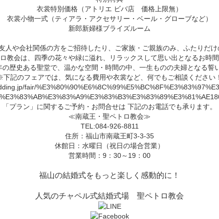
衣裳特別価格（アトリエ ビバ店 価格上限無）
衣裳小物一式（ティアラ・アクセサリー・ベール・グローブなど）
新郎新婦様ブライズルーム
友人や会社関係の方をご招待したり、ご家族・ご親族のみ、ふたりだけ
ロ教会は、四季の花々や緑に溢れ、リラックスして思い出となるお時間
0年の歴史ある聖堂で、温かな空間・時間の中、一生ものの夫婦となる誓
※下記のフェアでは、気になる費用や衣裳など、何でもご相談ください
al-wedding.jp/fair/%E3%80%90%E6%8C%99%E5%BC%8F%E3%83%97
4%E3%83%AB%E3%83%A9%E3%83%B3%E3%83%89%E3%81%AE18
「プラン」に関するご予約・お問合せは 下記のお電話でも承ります。
≪南蔵王・聖ペトロ教会≫
TEL:084-926-8811
住所：福山市南蔵王町3-3-35
休館日：水曜日（祝日の場合営業）
営業時間：9：30～19：00
福山の結婚式をもっと楽しく感動的に！
人気のチャペル式結婚式場 聖ペトロ教会