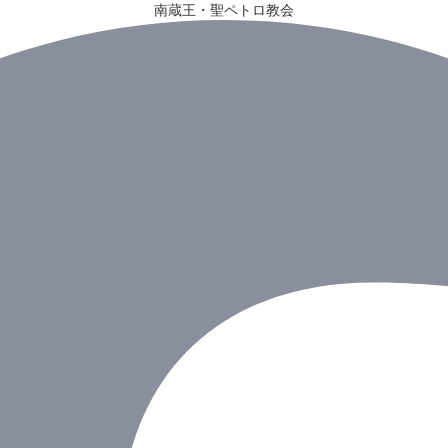
南蔵王・聖ペトロ教会