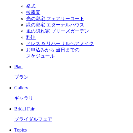
挙式
披露宴
光の邸宅 フェアリーコート
緑の邸宅 エターナルハウス
風の隠れ家 ブリーズガーデン
料理
ドレス & リハーサルヘアメイク
お申込みから
当日までの
スケジュール
Plan
プラン
Gallery
ギャラリー
Bridal Fair
ブライダルフェア
Topics