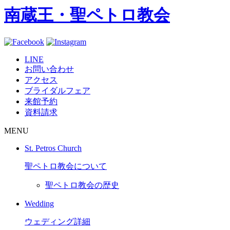
南蔵王・聖ペトロ教会
LINE
お問い合わせ
アクセス
ブライダルフェア
来館予約
資料請求
MENU
St. Petros Church
聖ペトロ教会について
聖ペトロ教会の歴史
Wedding
ウェディング詳細