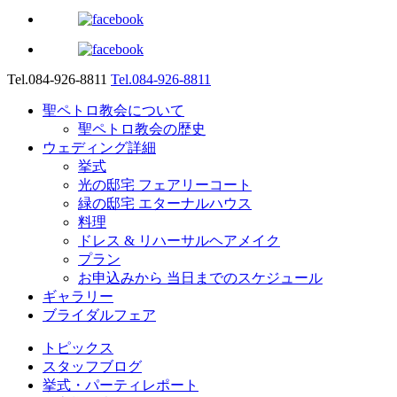
Tel.084-926-8811
Tel.084-926-8811
聖ペトロ教会について
聖ペトロ教会の歴史
ウェディング詳細
挙式
光の邸宅 フェアリーコート
緑の邸宅 エターナルハウス
料理
ドレス & リハーサルヘアメイク
プラン
お申込みから 当日までのスケジュール
ギャラリー
ブライダルフェア
トピックス
スタッフブログ
挙式・パーティレポート