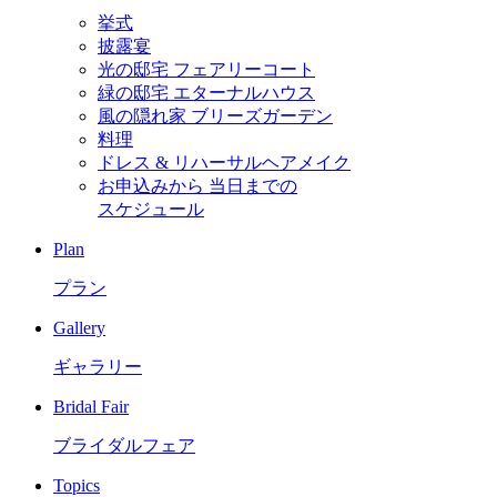
挙式
披露宴
光の邸宅 フェアリーコート
緑の邸宅 エターナルハウス
風の隠れ家 ブリーズガーデン
料理
ドレス & リハーサルヘアメイク
お申込みから
当日までの
スケジュール
Plan
プラン
Gallery
ギャラリー
Bridal Fair
ブライダルフェア
Topics