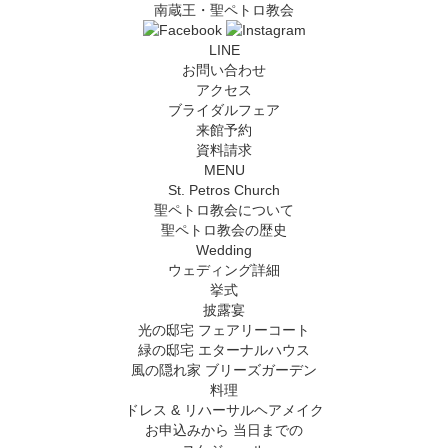
南蔵王・聖ペトロ教会
LINE
お問い合わせ
アクセス
ブライダルフェア
来館予約
資料請求
MENU
St. Petros Church
聖ペトロ教会について
聖ペトロ教会の歴史
Wedding
ウェディング詳細
挙式
披露宴
光の邸宅 フェアリーコート
緑の邸宅 エターナルハウス
風の隠れ家 ブリーズガーデン
料理
ドレス & リハーサルヘアメイク
お申込みから
当日までの