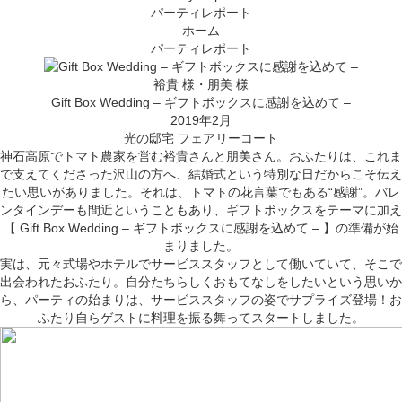
パーティレポート
ホーム
パーティレポート
裕貴 様・朋美 様
Gift Box Wedding – ギフトボックスに感謝を込めて –
2019年2月
光の邸宅 フェアリーコート
神石高原でトマト農家を営む裕貴さんと朋美さん。おふたりは、これま
で支えてくださった沢山の方へ、結婚式という特別な日だからこそ伝え
たい思いがありました。それは、トマトの花言葉でもある“感謝”。バレ
ンタインデーも間近ということもあり、ギフトボックスをテーマに加え
【 Gift Box Wedding – ギフトボックスに感謝を込めて – 】の準備が始
まりました。
実は、元々式場やホテルでサービススタッフとして働いていて、そこで
出会われたおふたり。自分たちらしくおもてなしをしたいという思いか
ら、パーティの始まりは、サービススタッフの姿でサプライズ登場！お
ふたり自らゲストに料理を振る舞ってスタートしました。