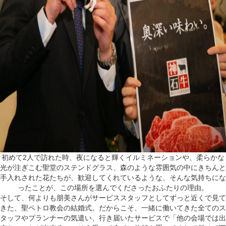
初めて2人で訪れた時、夜になると輝くイルミネーションや、柔らかな
光が注ぎこむ聖堂のステンドグラス、森のような雰囲気の中にきちんと
手入れされた花たちが、歓迎してくれているような、そんな気持ちにな
ったことが、この場所を選んでくださったおふたりの理由。
そして、何よりも朋美さんがサービススタッフとしてずっと近くで見て
きた、聖ペトロ教会の結婚式。だからこそ、一緒に働いてきた全てのス
タッフやプランナーの気遣い、行き届いたサービスで「他の会場では出