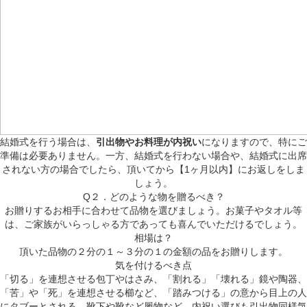
結婚式を行う場合は、
引出物やお料理が内祝い
になりますので、特にご
準備は必要ありません。一方、結婚式を行わない場合や、結婚式に出席
されない方の場合でしたら、頂いてから【1ヶ月以内】にお返しをしま
しょう。
Q２．どのような物を贈るべき？
お贈りするお相手に合わせて品物を選びましょう。お菓子やタオル等
は、ご家族がいらっしゃる方であっても喜んでいただけるでしょう。
相場は？
頂いた品物の２分の１～３分の１の金額の品をお贈りします。
気を付けるべき点
「切る」を連想させる包丁やはさみ、「割れる」「壊れる」鏡や陶器、
「苦」や「死」を連想させる櫛など、「踏みつける」の意から目上の人
にタブーとされる、靴下や靴など履物など…内祝い選びも引出物同様気