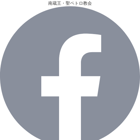
南蔵王・聖ペトロ教会