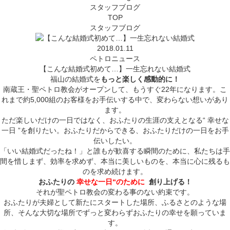
スタッフブログ
TOP
スタッフブログ
2018.01.11
ペトロニュース
【こんな結婚式初めて…】一生忘れない結婚式
福山の結婚式を
もっと楽しく感動的に！
南蔵王・聖ペトロ教会がオープンして、もうすぐ22年になります。こ
れまで約5,000組のお客様をお手伝いする中で、変わらない想いがあり
ます。
ただ楽しいだけの一日ではなく、おふたりの生涯の支えとなる“ 幸せな
一日 ”を創りたい。おふたりだからできる、おふたりだけの一日をお手
伝いしたい。
「いい結婚式だったね！」と誰もが歓喜する瞬間のために、私たちは手
間を惜しまず、効率を求めず、本当に美しいものを、本当に心に残るも
のを求め続けます。
おふたりの
幸せな一日“のために
創り上げる！
それが聖ペトロ教会の変わる事のない約束です。
おふたりが夫婦として新たにスタートした場所、ふるさとのような場
所、そんな大切な場所でずっと変わらずおふたりの幸せを願っていま
す。