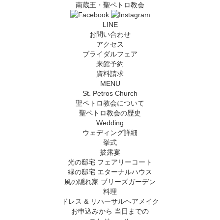
南蔵王・聖ペトロ教会
LINE
お問い合わせ
アクセス
ブライダルフェア
来館予約
資料請求
MENU
St. Petros Church
聖ペトロ教会について
聖ペトロ教会の歴史
Wedding
ウェディング詳細
挙式
披露宴
光の邸宅 フェアリーコート
緑の邸宅 エターナルハウス
風の隠れ家 ブリーズガーデン
料理
ドレス & リハーサルヘアメイク
お申込みから
当日までの