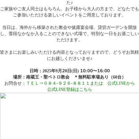
た♪
ご家族やご友人同士はもちろん、お子様から大人の方まで、どなたでも
ご参加いただける楽しいイベントをご用意しております。
当日は、海外から移築された教会や披露宴会場、貸切ガーデンを開放
し、普段なかなか入ることのできない式場で、特別な一日をお過ごしい
ただけます。
皆さまにお楽しみいただける内容となっておりますので、どうぞお気軽
にお越しくださいませ♪
日時：2025年9月𝟤8日(日) 𝟣𝟢:𝟢𝟢〜𝟣𝟨:𝟢𝟢
場所：南蔵王・聖ペトロ教会 ＊無料駐車場あり（60台）
お問合せ：
ＴＥＬ⇒０８４-９２６-８８１１または 公式
LINEから
公式LINE登録はこちら