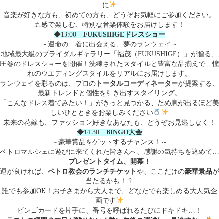
に
音楽が好きな方も、初めての方も、どうぞお気軽にご参加ください。
五感で楽しむ、特別な音楽体験をお届けします！
◆13:00
FUKUSHIGEドレスショー
～運命の一着に出会える、夢のランウェイ～
地域最大級のブライダルギャラリー「福茂（FUKUSHIGE）」が贈る、
圧巻のドレスショーを開催！洗練されたスタイルと豊富な品揃えで、憧
れのウエディングスタイルをリアルにお届けします。
ランウェイを彩るのは、プロの
トータルコーディネーター
が提案する、
最新トレンドと個性を引き出すスタイリング。
「こんなドレス着てみたい！」がきっと見つかる、ため息が出るほど美
しいひとときをお楽しみください
未来の花嫁も、ファッション好きなあなたも、どうぞお見逃しなく！
◆
14:30
BINGO大会
～豪華賞品をゲットするチャンス！～
ペトロマルシェに遊びに来てくれた皆さんへ、感謝の気持ちを込めて…
プレゼントタイム、開幕！
運が良ければ、
ペトロ教会のランチチケット
や、ここだけの
豪華景品
が
当たるかも！？
誰でも参加OK！お子さまから大人まで、どなたでも楽しめる大人気企
画です
ビンゴカードを片手に、番号を呼ばれるたびにドキドキ…！