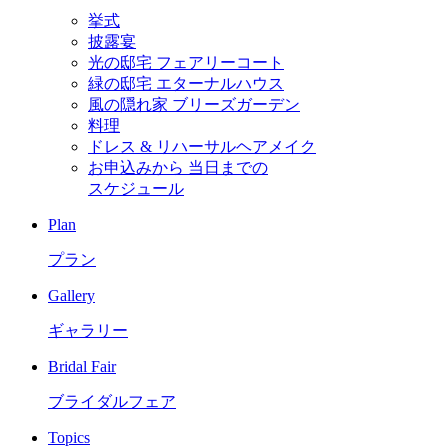
挙式
披露宴
光の邸宅 フェアリーコート
緑の邸宅 エターナルハウス
風の隠れ家 ブリーズガーデン
料理
ドレス & リハーサルヘアメイク
お申込みから
当日までの
スケジュール
Plan
プラン
Gallery
ギャラリー
Bridal Fair
ブライダルフェア
Topics