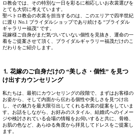
ロ教会では、その特別な一日を彩るに相応しいお衣裳選びを
とても大切に考えています。
聖ペトロ教会の衣裳を担当するのは、このエリアで四半世紀
に渡り No.1 ブライダルショップであり続ける “ブライダル
ギャラリー福茂” です。
花嫁様ご自身がまだ気づいていない個性を見抜き、運命の一
着をご提案させて頂く、ブライダルギャラリー福茂だけのこ
だわりをご紹介します。
⒈ 花嫁のご自身だけの “美しさ・個性” を見つ
け出すカウンセリング
私たちは、最初にカウンセリングの段階で、まずはお客様の
お姿から、そして内面から伝わる個性や美しさを見つけ出
し、その魅力を最大限引出してくれる衣裳の提案をしていま
す。お話をしながら、お好みのスタイル、結婚式へのイメー
ジや検討されている会場の情報をお伺いすると共に、骨格、
お肌の色など、あらゆる角度から拝見してドレスをご提案し
ます。