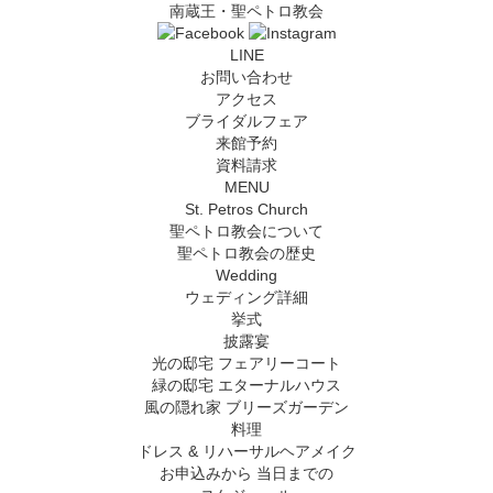
南蔵王・聖ペトロ教会
LINE
お問い合わせ
アクセス
ブライダルフェア
来館予約
資料請求
MENU
St. Petros Church
聖ペトロ教会について
聖ペトロ教会の歴史
Wedding
ウェディング詳細
挙式
披露宴
光の邸宅 フェアリーコート
緑の邸宅 エターナルハウス
風の隠れ家 ブリーズガーデン
料理
ドレス & リハーサルヘアメイク
お申込みから
当日までの