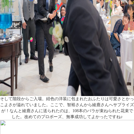
そして階段からご入場。紺色の洋装に包まれたおふたりは可愛さとかっ
こよさが溢れていました。ここで、智裕さんから綾鹿さんへサプライズ
が！なんと綾鹿さんに送られたのは、108本のバラが束ねられた花束で
した。改めてのプロポーズ、無事成功してよかったですね♪