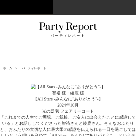
Party Report
パーティレポート
ホーム
パーティレポート
智裕 様・綾鹿 様
【All Stars -みんなに“ありがとう”-】
2024年10月
光の邸宅 フェアリーコート
「これまでの人生でご両親、ご親族、ご友人に出会えたことに感謝して
いる」とお話ししてくださった智裕さんと綾鹿さん。そんなおふたり
と、おふたりの大切な人に最大限の感謝を伝えられる一日を過ごしてほ
しいという想いを込めて「
All Stars –
みんなに“ありがとう”
–
」というテ